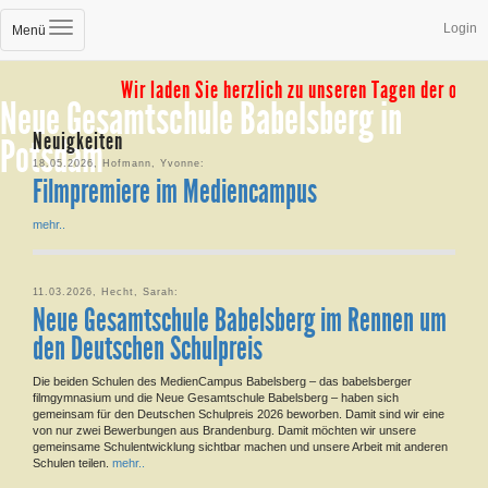
Login
Menü
Wir laden Sie herzlich zu unseren Tagen der offene
Neue Gesamtschule Babelsberg in
Neuigkeiten
Potsdam
18.05.2026, Hofmann, Yvonne:
Filmpremiere im Mediencampus
mehr..
11.03.2026, Hecht, Sarah:
Neue Gesamtschule Babelsberg im Rennen um
den Deutschen Schulpreis
Die beiden Schulen des MedienCampus Babelsberg – das babelsberger
filmgymnasium und die Neue Gesamtschule Babelsberg – haben sich
gemeinsam für den Deutschen Schulpreis 2026 beworben. Damit sind wir eine
von nur zwei Bewerbungen aus Brandenburg. Damit möchten wir unsere
gemeinsame Schulentwicklung sichtbar machen und unsere Arbeit mit anderen
Schulen teilen.
mehr..