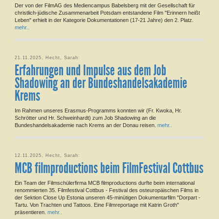
Der von der FilmAG des Mediencampus Babelsberg mit der Gesellschaft für
christlich-jüdische Zusammenarbeit Potsdam entstandene Film "Erinnern heißt
Leben" erhielt in der Kategorie Dokumentationen (17-21 Jahre) den 2. Platz.
mehr..
21.11.2025, Hecht, Sarah:
Erfahrungen und Impulse aus dem Job
Shadowing an der Bundeshandelsakademie
Krems
Im Rahmen unseres Erasmus-Programms konnten wir (Fr. Kwoka, Hr.
Schrötter und Hr. Schweinhardt) zum Job Shadowing an die
Bundeshandelsakademie nach Krems an der Donau reisen.
mehr..
12.11.2025, Hecht, Sarah:
MCB filmproductions beim FilmFestival Cottbus
Ein Team der Filmschülerfirma MCB filmproductions durfte beim international
renommierten 35. Filmfestival Cottbus - Festival des osteuropäischen Films in
der Sektion Close Up Estonia unseren 45-minütigen Dokumentarfilm "Dorpart -
Tartu. Von Trachten und Tattoos. Eine Filmreportage mit Katrin Groth"
präsentieren.
mehr..